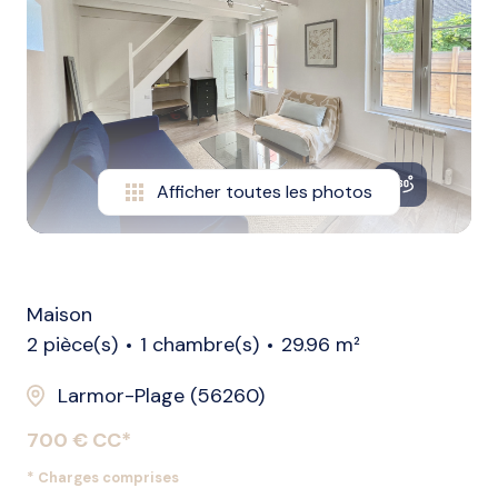
biens
vendus
nos
biens
loués
Afficher toutes les photos
alerte
e-
mail
l'agence
Maison
2 pièce(s)
1 chambre(s)
29.96 m²
Larmor-Plage (56260)
700 € CC*
* Charges comprises