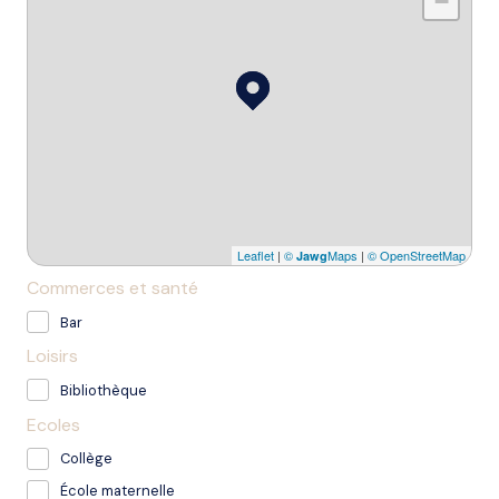
−
Leaflet
|
©
Maps
|
© OpenStreetMap
Jawg
Commerces et santé
Bar
Loisirs
Bibliothèque
Ecoles
Collège
École maternelle