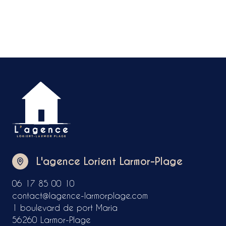
L'agence Lorient Larmor-Plage
06 17 85 00 10
contact@lagence-larmorplage.com
1 boulevard de port Maria
56260 Larmor-Plage