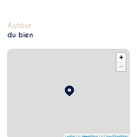
autour
du bien
+
−
Leaflet
|
©
Maps
|
© OpenStreetMap
Jawg