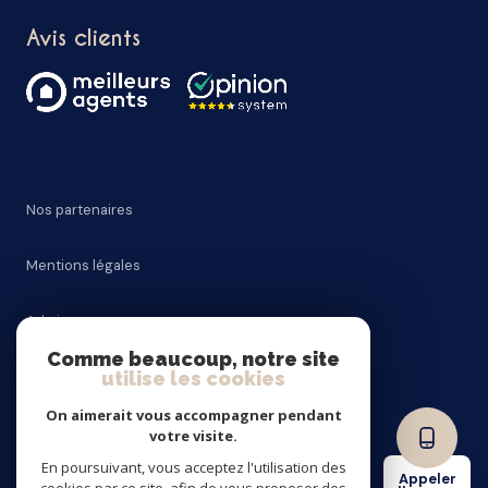
Avis clients
Nos partenaires
Mentions légales
Admin
Comme beaucoup, notre site
utilise les cookies
Nos honoraires
On aimerait vous accompagner pendant
Politique RGPD
votre visite.
En poursuivant, vous acceptez l'utilisation des
Appeler
Cookies