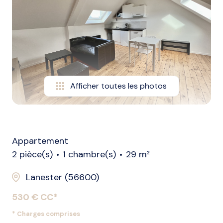
biens
vendus
nos
biens
loués
Afficher toutes les photos
alerte
e-
mail
l'agence
Appartement
2 pièce(s)
1 chambre(s)
29 m²
Lanester (56600)
530 € CC*
* Charges comprises