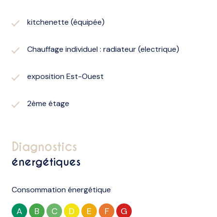
kitchenette (équipée)
Chauffage individuel : radiateur (electrique)
exposition Est-Ouest
2ème étage
diagnostics
énergétiques
Consommation énergétique
A
B
C
D
E
F
G