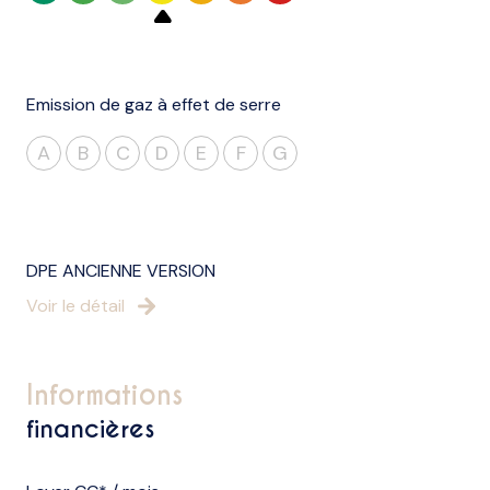
Emission de gaz à effet de serre
A
B
C
D
E
F
G
DPE ANCIENNE VERSION
Voir le détail
informations
financières