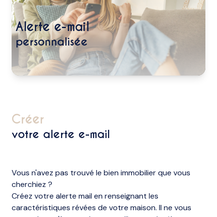
biens
vendus
alerte e-mail
nos
personnalisée
biens
loués
alerte
e-
mail
créer
votre alerte e-mail
l'agence
Vous n'avez pas trouvé le bien immobilier que vous
cherchiez ?
Créez votre alerte mail en renseignant les
caractéristiques révées de votre maison. Il ne vous