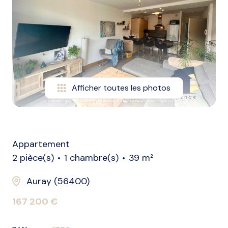
biens
vendus
nos
biens
loués
Afficher toutes les photos
alerte
e-
mail
l'agence
Appartement
2 pièce(s)
1 chambre(s)
39 m²
Auray (56400)
167 200 €