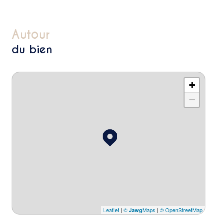
autour
du bien
+
−
Leaflet
|
©
Maps
|
© OpenStreetMap
Jawg