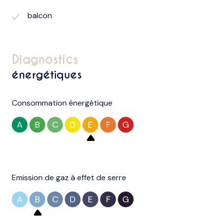
balcon
diagnostics
énergétiques
Consommation énergétique
A
B
C
D
E
F
G
Emission de gaz à effet de serre
A
B
C
D
E
F
G