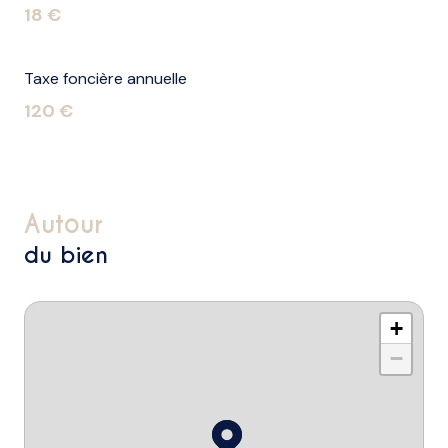
18 €
Taxe foncière annuelle
120 €
autour
du bien
+
−