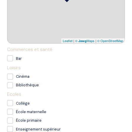
Leaflet
|
©
Maps
|
© OpenStreetMap
Jawg
Commerces et santé
Bar
Loisirs
Cinéma
Bibliothèque
Ecoles
Collège
École maternelle
École primaire
Enseignement supérieur