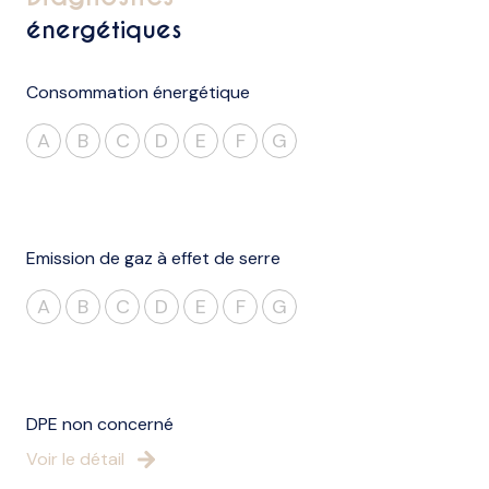
énergétiques
Consommation énergétique
A
B
C
D
E
F
G
Emission de gaz à effet de serre
A
B
C
D
E
F
G
DPE non concerné
Voir le détail