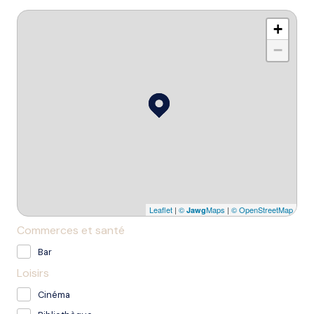
+
−
Leaflet
|
©
Maps
|
© OpenStreetMap
Jawg
Commerces et santé
Bar
Loisirs
Cinéma