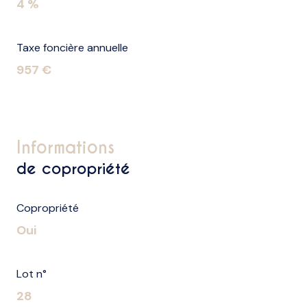
4 %
Taxe foncière annuelle
957 €
informations
de copropriété
Copropriété
Oui
Lot n°
28