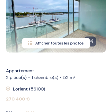
biens
vendus
nos
biens
loués
Afficher toutes les photos
alerte
e-
mail
l'agence
Appartement
2 pièce(s)
1 chambre(s)
52 m²
Lorient (56100)
270 400 €