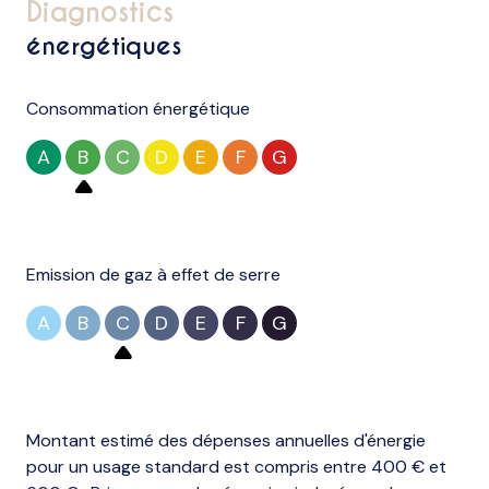
diagnostics
énergétiques
Chauffage individuel : chaudière (gaz de ville)
Consommation énergétique
1 garage(s)
A
B
C
D
E
F
G
exposition Est
4ème étage
Emission de gaz à effet de serre
5 étage(s)
A
B
C
D
E
F
G
ascenseur
vue mer
Montant estimé des dépenses annuelles d'énergie
pour un usage standard est compris entre 400 € et
balcon