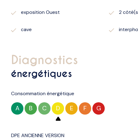
exposition Ouest
2 côté(s
cave
interph
diagnostics
énergétiques
Consommation énergétique
A
B
C
D
E
F
G
DPE ANCIENNE VERSION