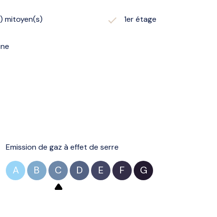
) mitoyen(s)
1er étage
one
Emission de gaz à effet de serre
A
B
C
D
E
F
G