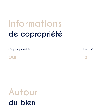
informations
de copropriété
Copropriété
Lot n°
Oui
12
autour
du bien