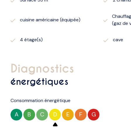
Chauffag
cuisine américaine (équipée)
(gaz de v
4 étage(s)
cave
diagnostics
énergétiques
Consommation énergétique
A
B
C
D
E
F
G