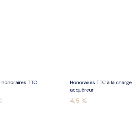
e honoraires TTC
Honoraires TTC à la charge
acquéreur
€
4,5 %