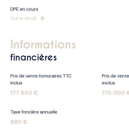
DPE en cours
Voir le détail
informations
financières
Prix de vente honoraires TTC
Prix de vent
inclus
exclus
177 650 €
170 000 
Taxe foncière annuelle
980 €