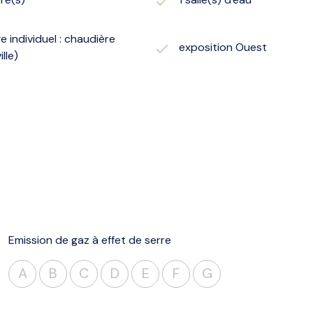
e individuel : chaudière
exposition Ouest
ille)
Emission de gaz à effet de serre
A
B
C
D
E
F
G