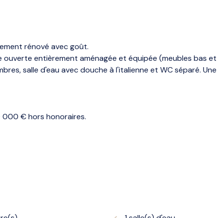
tement rénové avec goût.
ne ouverte entièrement aménagée et équipée (meubles bas et ha
bres, salle d'eau avec douche à l'italienne et WC séparé. Une
0 000 € hors honoraires.
re(s)
1 salle(s) d'eau