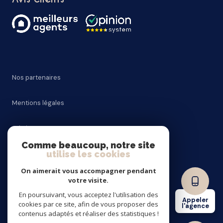
Nos partenaires
Mentions légales
Admin
Comme beaucoup, notre site
utilise les cookies
Nos honoraires
On aimerait vous accompagner pendant
Politique RGPD
votre visite.
En poursuivant, vous acceptez l'utilisation des
Appeler
cookies par ce site, afin de vous proposer des
Cookies
l'agence
contenus adaptés et réaliser des statistiques !