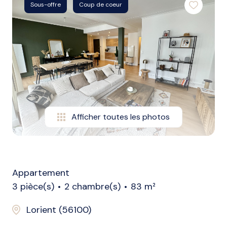
biens
Sous-offre
Coup de coeur
vendus
nos
biens
loués
alerte
e-
Afficher toutes les photos
mail
l'agence
Appartement
3 pièce(s)
2 chambre(s)
83 m²
Lorient (56100)