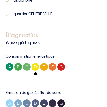
visiophone
quartier CENTRE VILLE
diagnostics
énergétiques
Consommation énergétique
A
B
C
D
E
F
G
Emission de gaz à effet de serre
A
B
C
D
E
F
G