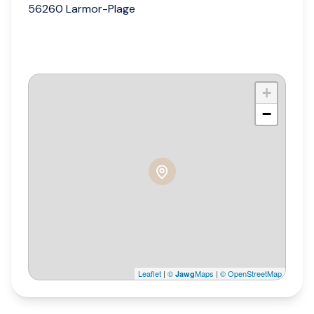
56260 Larmor-Plage
+
−
Leaflet
|
©
Maps
|
© OpenStreetMap
Jawg