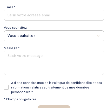
conseil et les relations humaines. Nous vous
E-mail *
accompagnons de l'estimation à la
signature définitive de votre bien.
« VOTRE PROJET IMMOBILIER DEVIENT AUSSI LE
Vous souhaitez
NÔTRE! »
Vous souhaitez
Message *
J'ai pris connaissance de la Politique de confidentialité et des
informations relatives au traitement de mes données
personnelles *
* Champs obligatoires