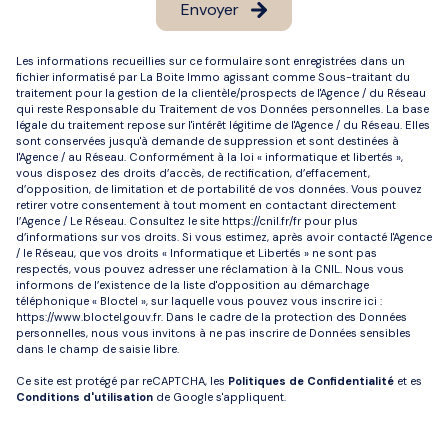
Envoyer
Les informations recueillies sur ce formulaire sont enregistrées dans un
fichier informatisé par La Boite Immo agissant comme Sous-traitant du
traitement pour la gestion de la clientèle/prospects de l'Agence / du Réseau
qui reste Responsable du Traitement de vos Données personnelles. La base
légale du traitement repose sur l'intérêt légitime de l'Agence / du Réseau. Elles
sont conservées jusqu'à demande de suppression et sont destinées à
l'Agence / au Réseau. Conformément à la loi « informatique et libertés »,
vous disposez des droits d’accès, de rectification, d’effacement,
d’opposition, de limitation et de portabilité de vos données. Vous pouvez
retirer votre consentement à tout moment en contactant directement
l’Agence / Le Réseau. Consultez le site
https://cnil.fr/fr
pour plus
d’informations sur vos droits. Si vous estimez, après avoir contacté l'Agence
/ le Réseau, que vos droits « Informatique et Libertés » ne sont pas
respectés, vous pouvez adresser une réclamation à la CNIL. Nous vous
informons de l’existence de la liste d'opposition au démarchage
téléphonique « Bloctel », sur laquelle vous pouvez vous inscrire ici :
https://www.bloctel.gouv.fr
. Dans le cadre de la protection des Données
personnelles, nous vous invitons à ne pas inscrire de Données sensibles
dans le champ de saisie libre.
Ce site est protégé par reCAPTCHA, les
Politiques de Confidentialité
et es
Conditions d'utilisation
de Google s'appliquent.